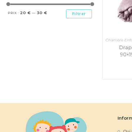
20 €
30 €
PRIX :
—
Filtrer
Chambre Enf
Drap
90×1
Infor
Qui