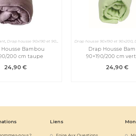
ant
,
Drap housse 90x190 et 90x200
,
Drap housse 90x190 et 90x200
Drap housse 90x190 et 90x200
,
Mate
,
D
 Housse Bambou
Drap Housse Ba
90/200 cm taupe
90×190/200 cm vert
24,90
€
24,90
€
mations
Liens
Mon
 sommes-nous ?
Foire Aux Questions
M