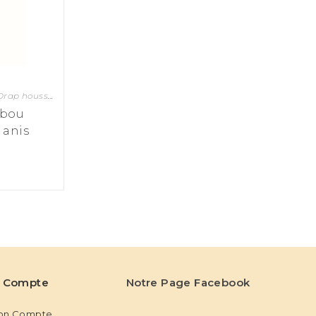
las bébé et enfant
rap housse 90x190 et 90x200
,
Textile lit enfant
,
Textile lit enfant
,
Textile lit enfant
,
Textile lit enfant
mbou
 anis
 Compte
Notre Page Facebook
on Compte