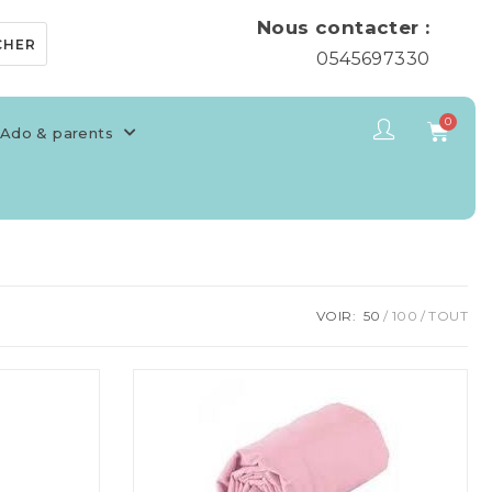
Nous contacter :
CHER
0545697330
Ado & parents
VOIR:
50
100
TOUT