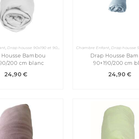
ant
,
Drap housse 90x190 et 90x200
,
Drap housse 90x190 et 90x200
Chambre Enfant
,
Drap housse 90x
,
Mate
 Housse Bambou
Drap Housse Ba
90/200 cm blanc
90×190/200 cm b
24,90
€
24,90
€