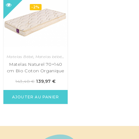
-2%
Matelas Bébé
,
Matelas bébé 70x140
,
Matelas bébé et enfant
Matelas Naturel 70×140
cm Bio Coton Organique
143,48
€
139,97
€
AJOUTER AU PANIER