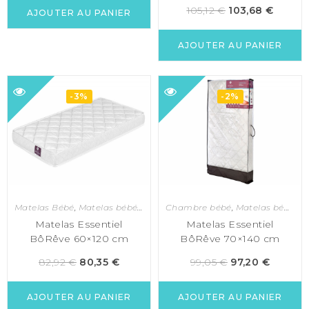
105,12
€
103,68
€
AJOUTER AU PANIER
AJOUTER AU PANIER
-3%
-2%
Matelas Bébé
,
Matelas bébé 60x120
Chambre bébé
,
Matelas bébé et enfant
,
Matelas bébé 70x140
Matelas Essentiel
Matelas Essentiel
BôRêve 60×120 cm
BôRêve 70×140 cm
82,92
€
80,35
€
99,05
€
97,20
€
AJOUTER AU PANIER
AJOUTER AU PANIER