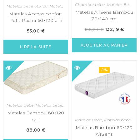
Chambre bébé
,
Matelas Bébé
,
M
Matelas bébé 60x120
,
Matelas bébé et enfant
Matelas AirSens Bambou
Matelas Access confort
70×140 cm
Petit Pacha 60×120 cm
150,24
€
132,19
€
55,00
€
AJOUTER AU PANIER
LIRE LA SUITE
-1%
Matelas Bébé
,
Matelas bébé 60x120
,
Matelas bébé et enfant
Matelas Bambou 60×120
cm
Matelas Bébé
,
Matelas bébé 60x120
Matelas Bambou 60×120
88,00
€
AirSens