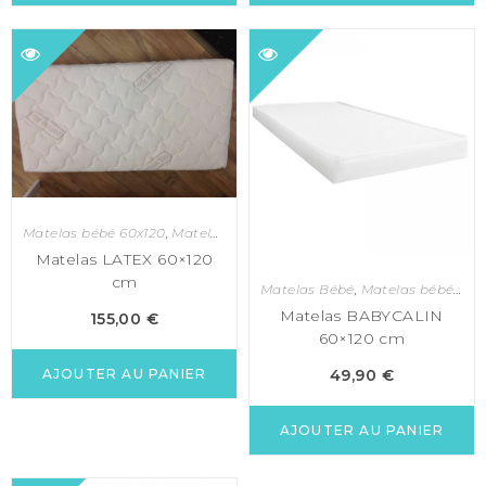
Matelas bébé 60x120
,
Matelas bébé et enfant
Matelas LATEX 60×120
cm
Matelas Bébé
,
Matelas bébé 60x120
Matelas BABYCALIN
155,00
€
60×120 cm
49,90
€
AJOUTER AU PANIER
AJOUTER AU PANIER