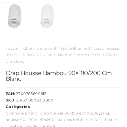
Accueil
/
Chambre Enfant
/
Textile lit enfant
/
Drap housse
90x190 et 90x200
/ Drap Housse Bambou 90×190/200
cm blanc
Drap Housse Bambou 90×190/200 Cm
Blanc
EAN:
3700785600613
SKU
JERS919000310000
Catégories
Chambre Enfant
,
Drap housse 90x190 et 90x200
,
Drap
housse 90x190 et 90x200
,
Matelas bébé et enfant
,
Textile
lit enfant
,
Textile lit enfant