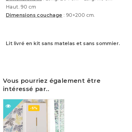
Haut. 90 cm
Dimensions couchage
: 90×200 cm.
Lit livré en kit sans matelas et sans sommier.
Vous pourriez également être
intéressé par..
-6%
Ajouter
Ajouter
à ma
à ma
liste de
liste de
souhaits
souhaits