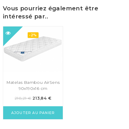
Vous pourriez également être
intéressé par..
-2%
Ajouter
Ajouter
à ma
à ma
liste de
liste de
souhaits
souhaits
Matelas Bambou AirSens
90x190x16 cm
218,21
€
213,84
€
AJOUTER AU PANIER