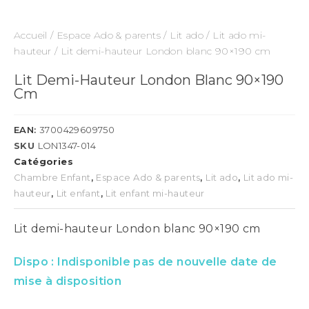
Accueil
/
Espace Ado & parents
/
Lit ado
/
Lit ado mi-
hauteur
/ Lit demi-hauteur London blanc 90×190 cm
Lit Demi-Hauteur London Blanc 90×190
Cm
EAN:
3700429609750
SKU
LON1347-014
Catégories
Chambre Enfant
,
Espace Ado & parents
,
Lit ado
,
Lit ado mi-
hauteur
,
Lit enfant
,
Lit enfant mi-hauteur
Lit demi-hauteur London blanc 90×190 cm
Dispo :
Indisponible pas de nouvelle date de
mise à disposition